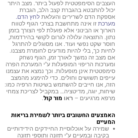
העצבים הסימפטטית לפעול ביתר. מצב היתר
יכול להתבטא בהגברת
קצב הלב,
הגברת
אספקת הדם לשרירים והעלאת
לחץ הדם.
מערכת
זו אינה מתחשבת בצרכי הגוף לטווח
הארוך או הבינוני אלא פועלת לפי הצורך בזמן
נתון. התוצאה עלולה לגרום לקושי בהירדמות,
חוסר שקט נפשי ועוד. אנו מסוגלים להתרגל
לחיות כך, בלי להיות מודעים לחומרת מצבנו.
אם מצב זה נמשך לאורך זמן, הגוף נשחק
ומערכות הריפוי המופעלות ע"י המערכת הפרה
סימפטטית אינן מופעלות. וכך נמצא את עצמנו
עייפים תשושים וחולים. כדי להימנע מהמצב
הזה, אנו חייבים להשתמש בשיטות הרפיה כמו:
שיחות, יוגה, מדיטציה… במקביל לצריכת צמחי
מור קול
מרפא מרגיעים –
ראו
.
האמצעים החשובים ביותר לשמירת בריאות
המעיים
שמירה על אוכלוסיית החיידקים הידידותיים
בקיבה ובמעיים ע"י תזונה ותוספי תזונה