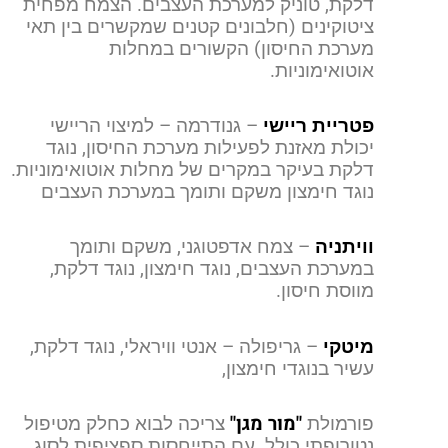
דלקת, טוניק למערכת העצבים. הצמח מפחית
ציטוקינים (חלבונים קטנים שמקשרים בין תאי
מערכת החיסון) הקשורים במחלות
אוטואימוניות.
פטריית ריישי
– גנודרמה – למיצוי הריישי
יכולת מאזנת לפעילות מערכת החיסון, נוגד
דלקת בעיקר במקרים של מחלות אוטואימוניות.
נוגד חימצון משקם ותומך במערכת העצבים
וויתניה
– צמח אדפטוגני, משקם ותומך
במערכת העצבים, נוגד חימצון, נוגד דלקת,
מווסת חיסון.
מיטקי
– גריפולה – אנטי וויראלי, נוגד דלקת,
עשיר בנוגדי חימצון,
"מור מגן"
פורמולת
צריכה לבוא כחלק מטיפול
נטורופתי כולל. עם התייחסות ספציפית לסוג