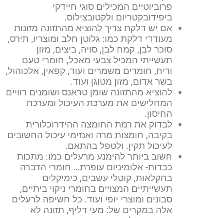
פרוביוטיים המכילים סוגי חיידקי
ביפידובקטריום ולקטובצילוס.
אם יש דלקת צריך להוציא מהתזונה מזונות
מעודדי דלקת כמו: גלוטן חלב ומוצריו, תירס,
סוכר לבן, קמח לבן, סויה, ביצים, מזון
תעשייתי המכיל צבעי מאכל, חומרי טעם
וריח, חומרים משמרים ועוד, קפאין, אלכוהול,
בשר אדום, מזון מטוגן ועוד.
להוציא מהתזונה שומן טראנס ושומנים רוויים
המחלישים את מערכת העיכול ומערכת
החיסון.
לבדוק את רמת החומצה ההידרוכלורית
בקיבה, חומצות מרה ואנזימי עיכול החשובים
לעיכול תקין. ולטפל בהתאם.
חשוב ביותר להימנע מרעלים כמו: מתכות
כבדות- אלומיניום עופרת… חומרי הדברה
בחקלאות, קוטלי עשבים, כימיקלים
תעשייתיים המצויים בחומרי ניקוי ביתיים,
סבונים ומוצרי יופי ועוד. כל חשיפה לרעלים
אלה במקרים של: מעי דליף, תזונה לא