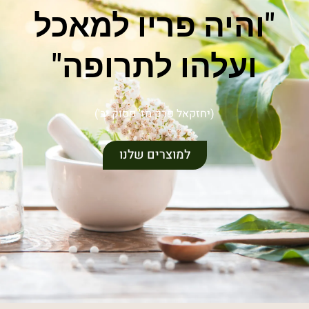
"והיה פריו למאכל
ועלהו לתרופה"
(יחזקאל פרק מז' פסוק יב')
למוצרים שלנו